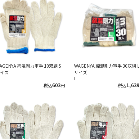
AGENYA 綿混剛力軍手 10双組 S
WAGENYA 綿混剛力軍手 30双組 L
イズ
サイズ
L
603
1,63
税込
円
税込