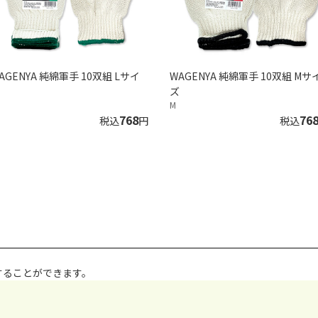
AGENYA 純綿軍手 10双組 Lサイ
WAGENYA 純綿軍手 10双組 Mサ
ズ
M
768
76
税込
円
税込
することができます。