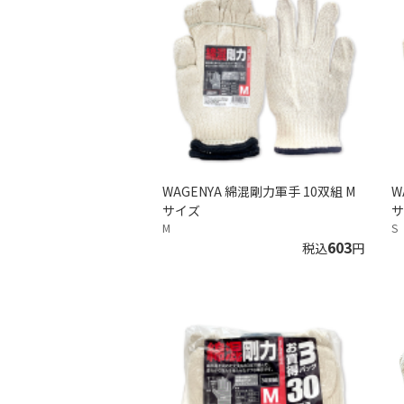
WAGENYA 綿混剛力軍手 10双組 M
W
サイズ
サ
M
S
603
税込
円