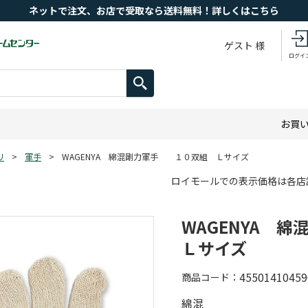
ネットで注文、お店で受取なら送料無料！詳しくはこちら
ゲスト 様
ログイ
お買
リ
>
軍手
>
WAGENYA 綿混剛力軍手 １０双組 Ｌサイズ
ロイモールでの表示価格は各店
WAGENYA
Ｌサイズ
45501410459
商品コード
綿混