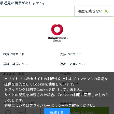
最近見た商品がありません。
履歴を残さない
お買い物ガイド
支払いについて
送料・発送について
返品・交換について
よくあるご質問
会員規約
当サイトではWebサイトの利便性向上およびコンテンツの最適な
特定商取引法に基づく表示
お問い合わせ
提供を目的としてCookieを使用しています。
トラッキング目的でCookieを使用していません。
サイトのご利用について
個人情報保護方針
サイトの閲覧を継続された場合、Cookieの利用に同意したものと
いたします。
大和ハウスグループ
企業情報
詳細については
プライバシーポリシー
をご確認ください。
承諾する