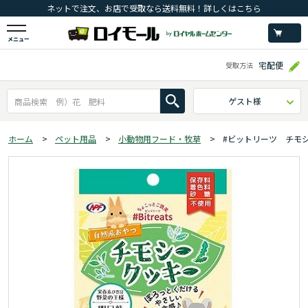
ネットで注文、お店で受取なら送料無料！詳しくはこちら
メニュー
宅配便
受取方法
ゲスト様
ホーム
>
ペット用品
>
小動物用フード・牧草
>
#ビットリーツ チモ