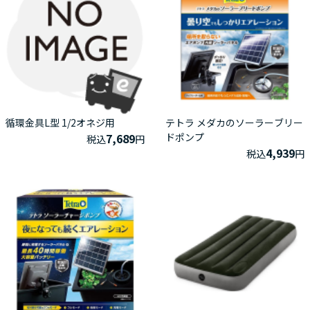
循環金具L型 1/2オネジ用
テトラ メダカのソーラーブリー
7,689
ドポンプ
税込
円
4,939
税込
円