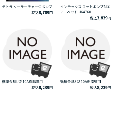
テトラ ソーラーチャージポンプ
インテックス フットポンプ付エ
8,789
アーベッド U64760
税込
円
3,839
税込
円
循環金具L型 10A樹脂管用
循環金具S型 10A樹脂管用
8,239
8,239
税込
円
税込
円