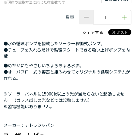
※現在の受取方法に応じた在庫数です
数量
シェアする
●水の循環ポンプを搭載したソーラー稼働式ポンプ。
●チューブを入れるだけで循環スタートできる吸い上げポンプを内
蔵。
●めだかにもやさしいちょろちょろ水流。
●オーバフロー式の容器と組みわせてオリジナルの循環システムが
作れる。
※ソーラーパネルに15000lx以上の光が当たらないと起動しませ
ん。（ガラス越しの光などでは起動しません）
※蓄電機能はありません。
メーカー：テトラジャパン