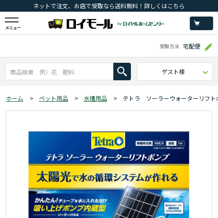
ネットで注文、お店で受取なら送料無料！詳しくはこちら
メニュー
宅配便
受取方法
ゲスト様
ホーム
>
ペット用品
>
水槽用品
>
テトラ ソーラーウォーターリフト