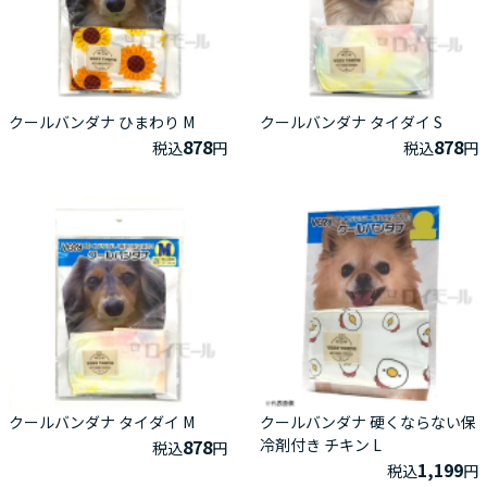
クールバンダナ ひまわり M
クールバンダナ タイダイ S
878
878
税込
円
税込
円
クールバンダナ タイダイ M
クールバンダナ 硬くならない保
878
冷剤付き チキン L
税込
円
1,199
税込
円