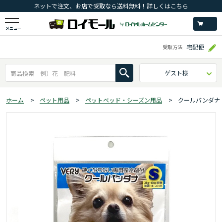
ネットで注文、お店で受取なら送料無料！詳しくはこちら
メニュー
宅配便
受取方法
ゲスト様
ホーム
>
ペット用品
>
ペットベッド・シーズン用品
>
クールバンダナ