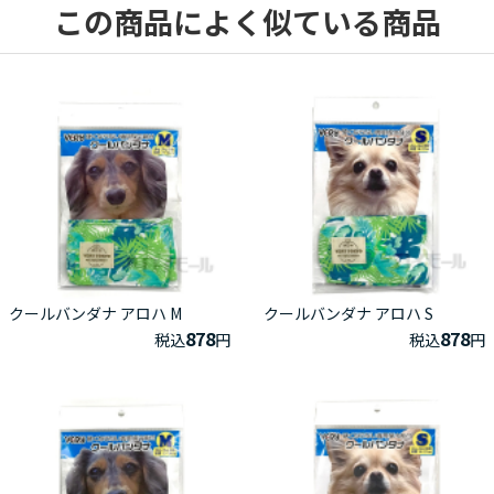
この商品によく似ている商品
クールバンダナ アロハ M
クールバンダナ アロハ S
878
878
税込
円
税込
円