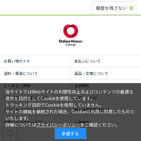
履歴を残さない
お買い物ガイド
支払いについて
送料・発送について
返品・交換について
よくあるご質問
会員規約
当サイトではWebサイトの利便性向上およびコンテンツの最適な
特定商取引法に基づく表示
お問い合わせ
提供を目的としてCookieを使用しています。
トラッキング目的でCookieを使用していません。
サイトのご利用について
個人情報保護方針
サイトの閲覧を継続された場合、Cookieの利用に同意したものと
いたします。
大和ハウスグループ
企業情報
詳細については
プライバシーポリシー
をご確認ください。
承諾する
© ROYAL HOMECENTER Co.,Ltd. ALL RIGHTS RESERVED.