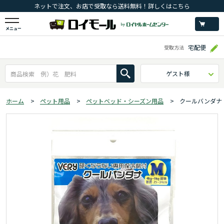
ネットで注文、お店で受取なら送料無料！詳しくはこちら
メニュー
宅配便
受取方法
ゲスト様
ホーム
>
ペット用品
>
ペットベッド・シーズン用品
>
クールバンダナ