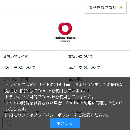
履歴を残さない
お買い物ガイド
支払いについて
送料・発送について
返品・交換について
よくあるご質問
会員規約
当サイトではWebサイトの利便性向上およびコンテンツの最適な
特定商取引法に基づく表示
お問い合わせ
提供を目的としてCookieを使用しています。
トラッキング目的でCookieを使用していません。
サイトのご利用について
個人情報保護方針
サイトの閲覧を継続された場合、Cookieの利用に同意したものと
いたします。
大和ハウスグループ
企業情報
詳細については
プライバシーポリシー
をご確認ください。
承諾する
© ROYAL HOMECENTER Co.,Ltd. ALL RIGHTS RESERVED.