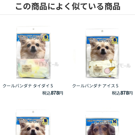
この商品によく似ている商品
クールバンダナ タイダイ S
クールバンダナ アイス S
878
878
税込
円
税込
円