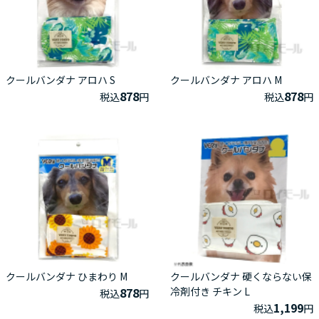
クールバンダナ アロハ S
クールバンダナ アロハ M
878
878
税込
円
税込
円
クールバンダナ ひまわり M
クールバンダナ 硬くならない保
878
冷剤付き チキン L
税込
円
1,199
税込
円