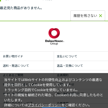
最近見た商品がありません。
履歴を残さない
お買い物ガイド
支払いについて
送料・発送について
返品・交換について
よくあるご質問
会員規約
当サイトではWebサイトの利便性向上およびコンテンツの最適な
特定商取引法に基づく表示
お問い合わせ
提供を目的としてCookieを使用しています。
トラッキング目的でCookieを使用していません。
サイトのご利用について
個人情報保護方針
サイトの閲覧を継続された場合、Cookieの利用に同意したものと
いたします。
大和ハウスグループ
企業情報
詳細については
プライバシーポリシー
をご確認ください。