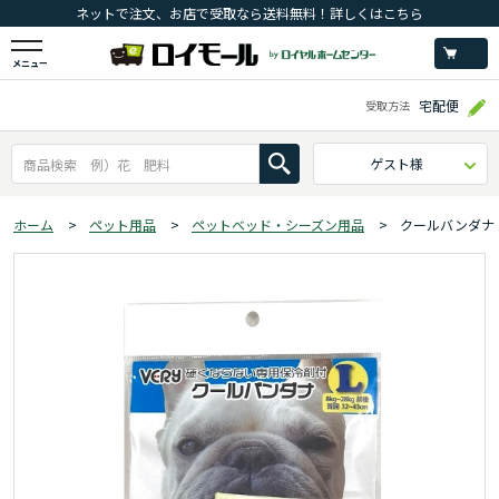
ネットで注文、お店で受取なら送料無料！詳しくはこちら
メニュー
宅配便
受取方法
ゲスト様
ホーム
>
ペット用品
>
ペットベッド・シーズン用品
>
クールバンダナ