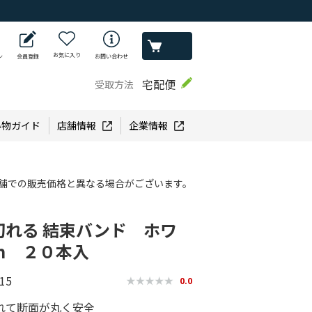
お気に入り
ン
会員登録
お問い合わせ
宅配便
受取方法
い物ガイド
店舗情報
企業情報
舗での販売価格と異なる場合がございます。
切れる 結束バンド ホワ
ｍ ２０本入
15
0.0
れて断面が丸く安全