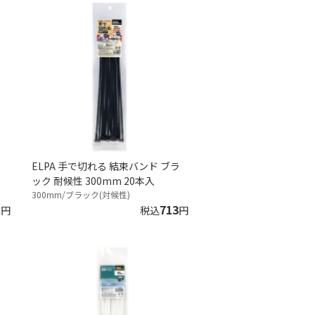
ラ
ELPA 手で切れる 結束バンド ブラ
ック 耐候性 300mm 20本入
300mm/ブラック(対候性)
1
713
円
税込
円