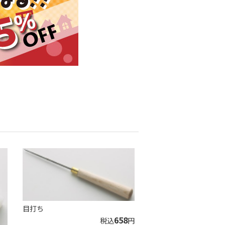
目打ち
658
税込
円