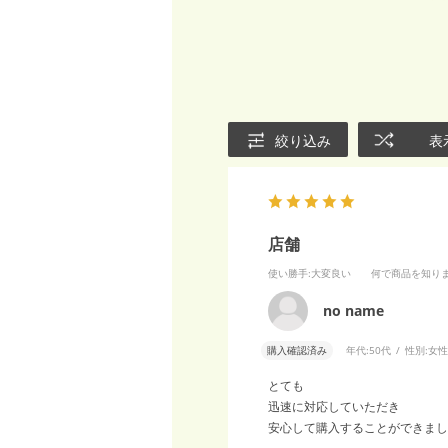
絞り込み
表
店舗
使い勝手
:大変良い
何で商品を知り
no name
購入確認済み
年代:
50代
性別:
女性
とても
迅速に対応していただき
安心して購入することができまし