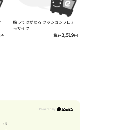
ア
貼ってはがせる クッションフロア
モザイク
9
2,519
円
税込
円
(1)