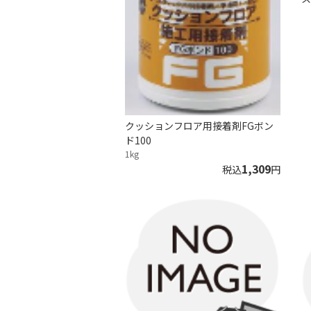
クッションフロア用接着剤FGボン
ド100
1kg
1,309
税込
円