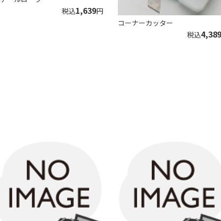
1,639
税込
円
コーナーカッター
4,38
税込