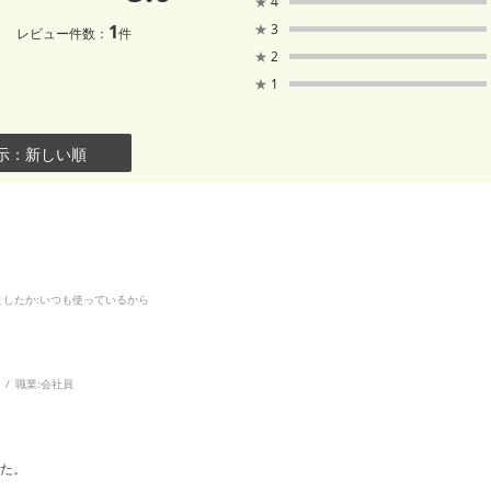
★
4
1
★
3
レビュー件数：
件
★
2
★
1
示：新しい順
ましたか
:いつも使っているから
職業:
会社員
た。