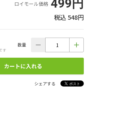
499円
ロイモール価格
548円
数量
です
カートに入れる
シェアする