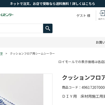
ネットで注文、お店で受取なら送料無料！詳しくはこちら
ゲスト 様
ログイ
お買
字
>
クッションフロア用シームシーラー
ロイモールでの表示価格は各店
クッションフロ
49617207000
商品コード
ＤＩＹ用 床材用施工用