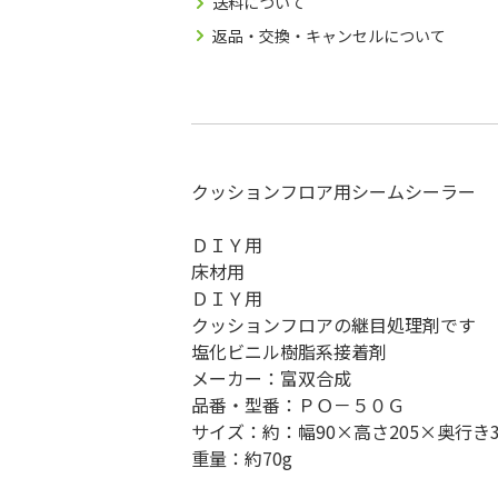
送料について
返品・交換・キャンセルについて
クッションフロア用シームシーラー
ＤＩＹ用
床材用
ＤＩＹ用
クッションフロアの継目処理剤です
塩化ビニル樹脂系接着剤
メーカー：富双合成
品番・型番：ＰＯ－５０Ｇ
サイズ：約：幅90×高さ205×奥行き3
重量：約70g