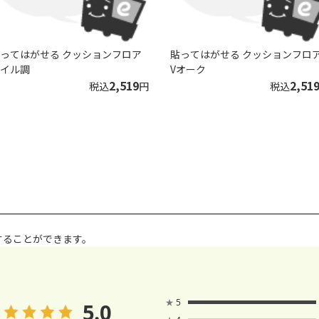
ってはがせる クッションフロア
貼ってはがせる クッションフロ
イル調
Vオーク
2,519
2,51
税込
円
税込
することができます。
★
5
5.0